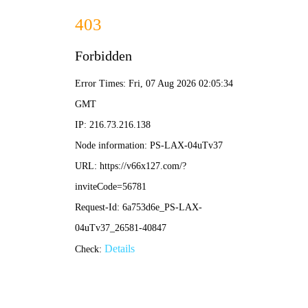
2024新澳门2024免费原料网
络-免费完整资料
首页
公司概况
新闻中心
公示
当前位置：
首页
公示公告
招标公示
S14川红高速公路10kV临时用电
能投建工水电
2025/06/27
859