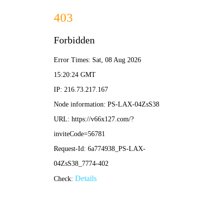
2024新澳门2024免费原料网
络-免费完整资料
首页
公司概况
新闻中心
公示
当前位置：
首页
公示公告
招标公示
S14川红高速公路10kV临时用电