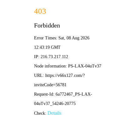
2024新澳门2024免费原料网
络-免费完整资料
首页
公司概况
新闻中心
公示
当前位置：
首页
公示公告
招标公示
S14川红高速公路10kV临时用电工