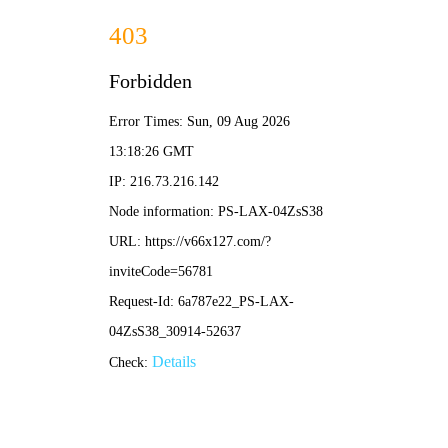
2024新澳门2024免费原料网
络-免费完整资料
首页
公司概况
新闻中心
公示
当前位置：
首页
公示公告
招标公告
S14川红高速公路10kV临时用电工程